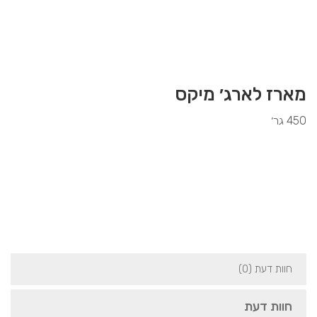
מארז לארג׳ מיקס
450 גר׳
85.00
₪
חוות דעת (0)
חוות דעת