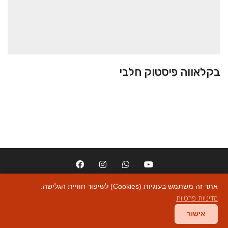
בקלאווה פיסטוק חלבי
בקלאווה
12.00
₪
אתר זה משתמש בעוגיות (Cookies) לשיפור חוויית הגלישה.
yosef abu marsa
כל הזכויות שמורות ליאפא כנאפה Designed by :
מדיניות פרטיות
אישור
מדיניות פרטיות
|
הצהרת נגישות